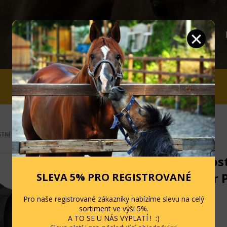
JEZDCI
STÁJ A OHRADA
SLEVY
TNÍ VESTY, PÁTEŘÁKY
Bezpečnost
protector 
SLEVA 5% PRO REGISTROVANÉ
Kód: 2148601
Pro naše registrované zákazníky nabízíme slevu na celý
sortiment ve výši 5%.
Skladem
A TO SE U NÁS VYPLATÍ ! :)