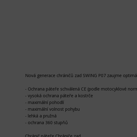
Nová generace chráničů zad SWING P07 zaujme optimál
- Ochrana páteře schválená CE (podle motocyklové nor
- vysoká ochrana páteře a kostrče
- maximální pohodlí
- maximální volnost pohybu
- lehká a pružná
- ochrana 360 stupňů
Chránič páteře Chrániče zad