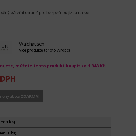
dlný páteřní chránič pro bezpečnou jízdu na koni.
Waldhausen
Více produktů tohoto výrobce
rujete, můžete tento produkt koupit za
1 948 Kč
.
 DPH
m: 1 ks)
em: 1 ks)