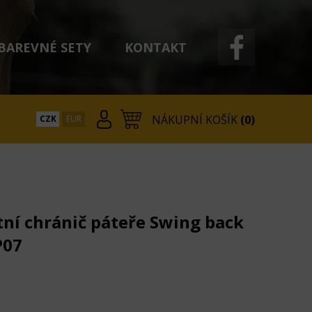
BAREVNÉ SETY
KONTAKT
NÁKUPNÍ KOŠÍK
(0)
CZK
EUR
ní chránič páteře Swing back
P07