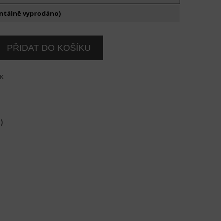
ntálně vyprodáno)
OK
)