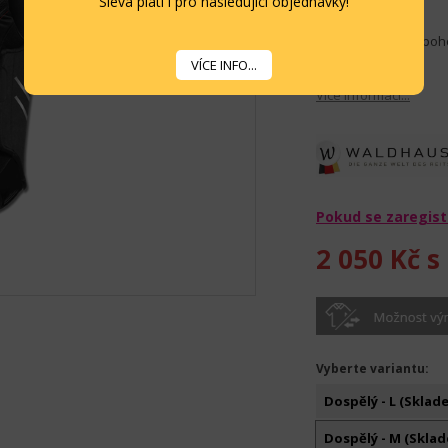
Sleva platí i pro následující objednávky!
Novinka
Skvěle padnoucí, poho
VÍCE INFO...
Více informací...
Pokud se zaregist
2 050 Kč
s
Vyberte variantu:
Dospělý - L (Sklade
Dospělý - M (Sklad