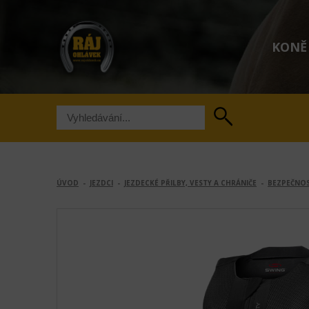
KONĚ
ÚVOD
-
JEZDCI
-
JEZDECKÉ PŘILBY, VESTY A CHRÁNIČE
-
BEZPEČNOS