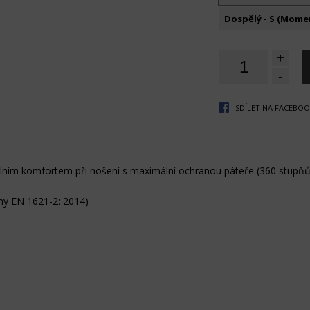
Dospělý - S (Mome
+
-
SDÍLET NA FACEBO
ním komfortem při nošení s maximální ochranou páteře (360 stupňů
my EN 1621-2: 2014)