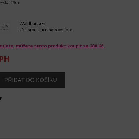
 výška 19cm
Waldhausen
Více produktů tohoto výrobce
rujete, můžete tento produkt koupit za
280 Kč
.
PH
OK