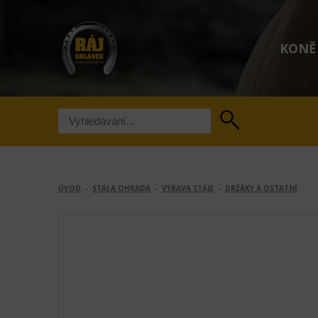
KONĚ
ÚVOD
-
STÁJ A OHRADA
-
VÝBAVA STÁJE
-
DRŽÁKY A OSTATNÍ