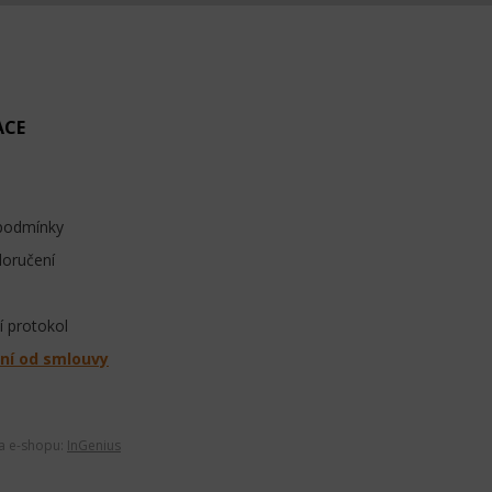
ACE
podmínky
doručení
 protokol
ní od smlouvy
ba e-shopu:
InGenius