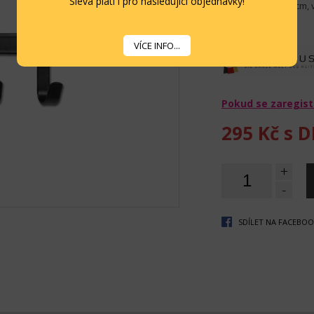
Sleva platí i pro následující objednávky!
Rozměry: šířka 36cm,
Více informací...
VÍCE INFO...
Pokud se zaregist
295 Kč
s D
+
-
SDÍLET NA FACEBO