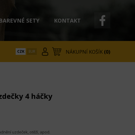
BAREVNÉ SETY
KONTAKT
NÁKUPNÍ KOŠÍK
(0)
CZK
EUR
zdečky 4 háčky
adnění uzdeček, otěží, apod.