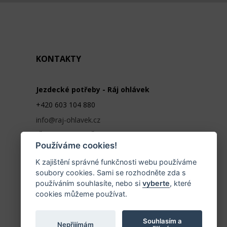
KONTAKTY
Jezdecké potřeby - Ráj ohlávek
+420 603 104 880
info@raj-ohlavek.cz
IČ: 61655066, DIČ: CZ 740601140
Používáme cookies!
K zajištění správné funkčnosti webu používáme
soubory cookies. Sami se rozhodněte zda s
používáním souhlasíte, nebo si
vyberte
, které
cookies můžeme používat.
Souhlasím a
Nepřijímám