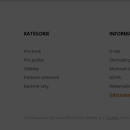
KATEGORIE
INFORM
Pro koně
O nás
Pro jezdce
Obchodní 
Ohlávky
Možnosti 
Pastevní sortiment
GDPR
Barevné sety
Reklamační
Odstoupe
Všechna práva vyhrazena ©
2026 Ráj-ohlávek.cz |
Cookies
, tvor