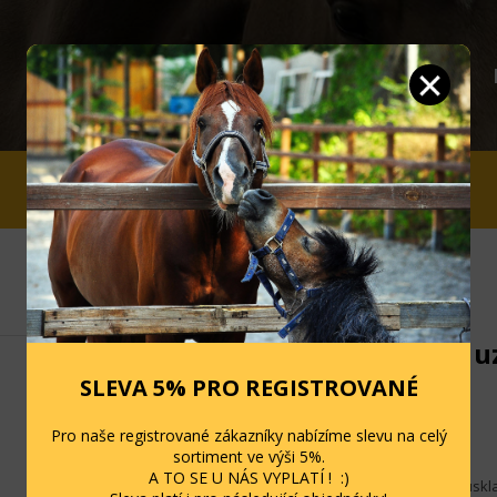
JEZDCI
STÁJ A OHRADA
SLEVY
Držák na u
SLEVA 5% PRO REGISTROVANÉ
Kód: 170600
Pro naše registrované zákazníky nabízíme slevu na celý
Skladem: 1 ks
sortiment ve výši 5%.
A TO SE U NÁS VYPLATÍ ! :)
Pro přehlednější uskl