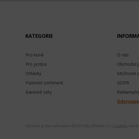
KATEGORIE
INFORM
Pro koně
O nás
Pro jezdce
Obchodní 
Ohlávky
Možnosti 
Pastevní sortiment
GDPR
Barevné sety
Reklamační
Odstoupe
Všechna práva vyhrazena ©
2026 Ráj-ohlávek.cz |
Cookies
, tvor