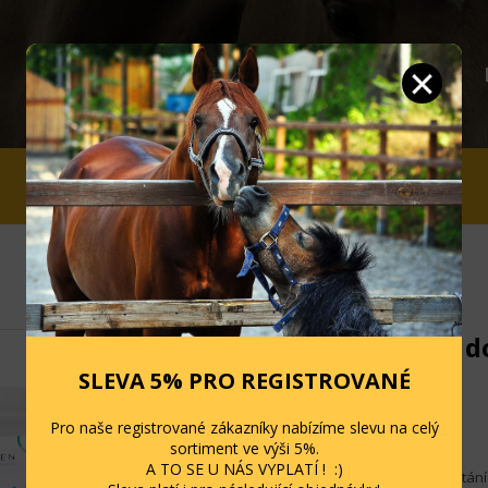
JEZDCI
STÁJ A OHRADA
SLEVY
Gumičky do
SLEVA 5% PRO REGISTROVANÉ
Kód: 101710
Pro naše registrované zákazníky nabízíme slevu na celý
Skladem: 7 ks
sortiment ve výši 5%.
A TO SE U NÁS VYPLATÍ ! :)
Gumičky na zaplétání