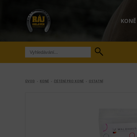
KONĚ
ÚVOD
-
KONĚ
-
ČIŠTĚNÍ PRO KONĚ
-
OSTATNÍ