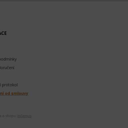
ACE
podmínky
doručení
 protokol
ní od smlouvy
ba e-shopu:
InGenius