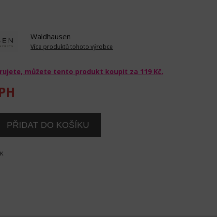
Waldhausen
Více produktů tohoto výrobce
rujete, můžete tento produkt koupit za
119 Kč
.
PH
OK