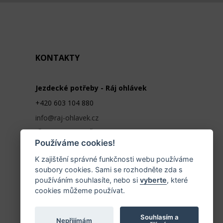
KONTAKTY
Jezdecké potřeby - Ráj ohlávek
+420 603 104 880
info@raj-ohlavek.cz
IČ: 61655066, DIČ: CZ 740601140
Používáme cookies!
K zajištění správné funkčnosti webu používáme
soubory cookies. Sami se rozhodněte zda s
používáním souhlasíte, nebo si
vyberte
, které
cookies můžeme používat.
Souhlasím a
Nepřijímám