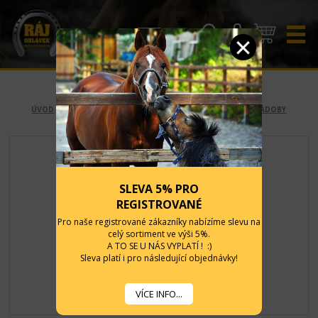
CZK
EUR
ÚVOD
-
STÁJ A OHRADA
-
VÝBAVA STÁJE
-
ŽLABY, VĚDRA, NÁDOBY
SLEVA 5% PRO
REGISTROVANÉ
Pro naše registrované zákazníky nabízíme slevu na
celý sortiment ve výši 5%.
A TO SE U NÁS VYPLATÍ ! :)
Sleva platí i pro následující objednávky!
VÍCE INFO...