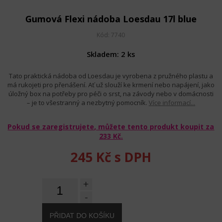
Gumová Flexi nádoba Loesdau 17l blue
Kód: 7740
Skladem: 2 ks
Tato praktická nádoba od Loesdau je vyrobena z pružného plastu a
má rukojeti pro přenášení. Ať už slouží ke krmení nebo napájení, jako
úložný box na potřeby pro péči o srst, na závody nebo v domácnosti
– je to všestranný a nezbytný pomocník.
Více informací...
Pokud se zaregistrujete, můžete tento produkt koupit za
233 Kč
.
245 Kč
s DPH
+
-