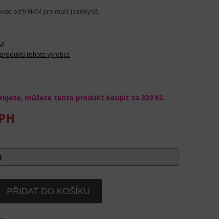
avice od fi HKM pro malé jezdkyně.
M
 produktů tohoto výrobce
rujete, můžete tento produkt koupit za
339 Kč
.
PH
)