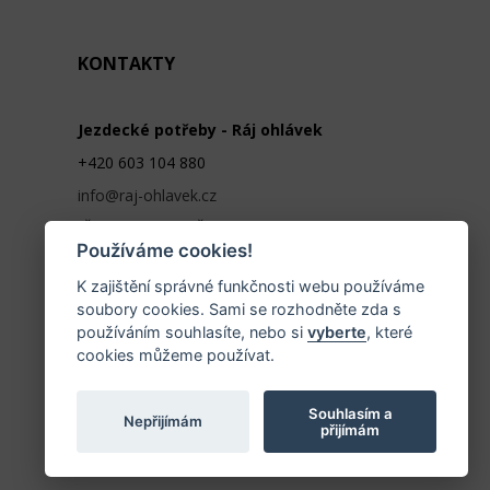
KONTAKTY
Jezdecké potřeby - Ráj ohlávek
+420 603 104 880
info@raj-ohlavek.cz
IČ: 61655066, DIČ: CZ 740601140
Používáme cookies!
K zajištění správné funkčnosti webu používáme
soubory cookies. Sami se rozhodněte zda s
používáním souhlasíte, nebo si
vyberte
, které
cookies můžeme používat.
Souhlasím a
Nepřijímám
přijímám