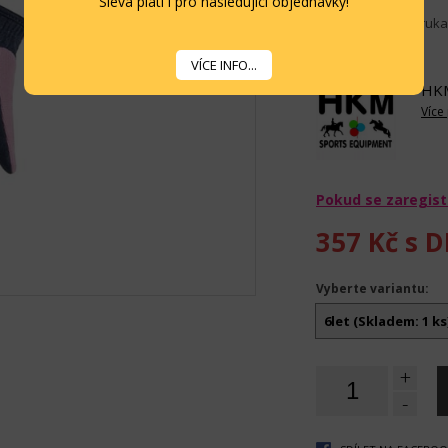
Sleva platí i pro následující objednávky!
Krásné a kvalitní ruk
Více informací...
VÍCE INFO...
HK
Více
Pokud se zaregist
357 Kč
s D
Vyberte variantu:
6let (Skladem: 1 ks
+
-