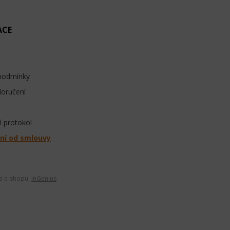
ACE
podmínky
doručení
 protokol
ní od smlouvy
ba e-shopu:
InGenius