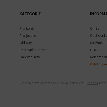
KATEGORIE
INFORM
Pro koně
O nás
Pro jezdce
Obchodní 
Ohlávky
Možnosti 
Pastevní sortiment
GDPR
Barevné sety
Reklamační
Odstoupe
Všechna práva vyhrazena ©
2026 Ráj-ohlávek.cz |
Cookies
, tvor