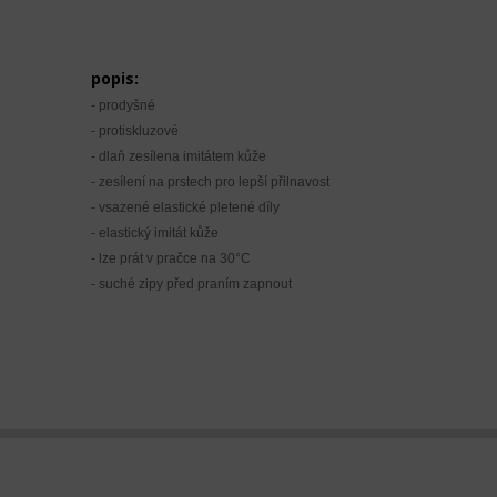
popis:
- prodyšné
- protiskluzové
- dlaň zesílena imitátem kůže
- zesílení na prstech pro lepší přilnavost
- vsazené elastické pletené díly
- elastický imitát kůže
- lze prát v pračce na 30°C
- suché zipy před praním zapnout