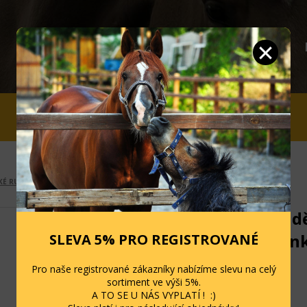
JEZDCI
STÁJ A OHRADA
SLEVY
KÉ RUKAVICE
Jezdecké d
Sister- pin
SLEVA 5% PRO REGISTROVANÉ
Kód: 8576
Pro naše registrované zákazníky nabízíme slevu na celý
sortiment ve výši 5%.
Skladem
A TO SE U NÁS VYPLATÍ ! :)