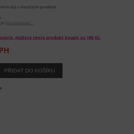
dně hrubý s elastickým poutkem.
m
 cm
Více informací...
rujete, můžete tento produkt koupit za
185 Kč
.
PH
OK