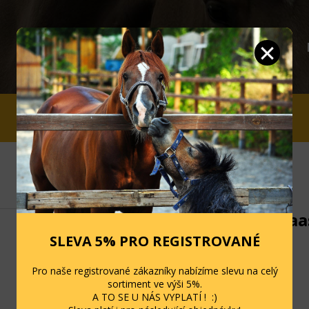
JEZDCI
STÁJ A OHRADA
SLEVY
Kartáč Haa
duhový
SLEVA 5% PRO REGISTROVANÉ
Kód: 71387
Pro naše registrované zákazníky nabízíme slevu na celý
sortiment ve výši 5%.
Skladem: 1 ks
A TO SE U NÁS VYPLATÍ ! :)