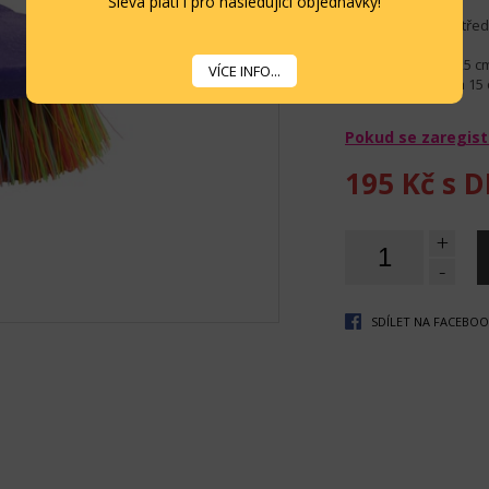
Sleva platí i pro následující objednávky!
Kartáč na špínu, stře
Délka štětin: cca 3,5 c
VÍCE INFO...
Délka kartáče: cca 15
Pokud se zaregist
195 Kč
s D
+
-
SDÍLET NA FACEBO