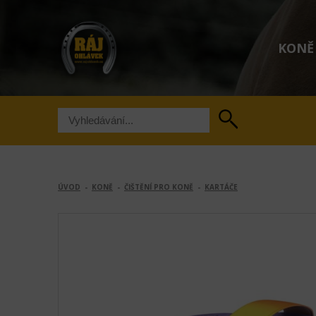
KONĚ
ÚVOD
-
KONĚ
-
ČIŠTĚNÍ PRO KONĚ
-
KARTÁČE