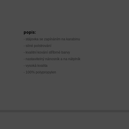
popis:
- stájovka se zapínáním na karabinu
- silné polstrování
- kvalitní kování stříbrné barvy
- nastavitelný nánosník a na nátylník
- vysoká kvalita
- 100% polypropylen