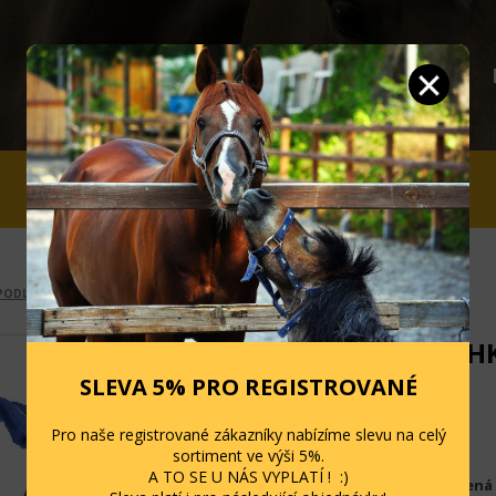
JEZDCI
STÁJ A OHRADA
SLEVY
PODLOŽENÉ - BERÁNKEM
Ohlávka HK
SLEVA 5% PRO REGISTROVANÉ
Kód: 20580014
Pro naše registrované zákazníky nabízíme slevu na celý
Skladem
sortiment ve výši 5%.
A TO SE U NÁS VYPLATÍ ! :)
Ohlávka podložená