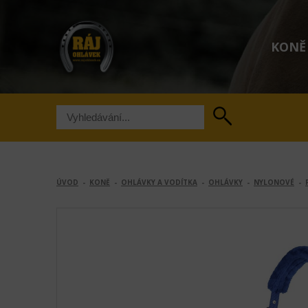
KONĚ
ÚVOD
-
KONĚ
-
OHLÁVKY A VODÍTKA
-
OHLÁVKY
-
NYLONOVÉ
-