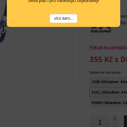
Sleva platí i pro následující objednávky!
Více informací...
HK
VÍCE INFO...
Více
Pokud se zaregist
355 Kč
s D
Vyberte variantu:
COB (Skladem: 4 ks
FULL (Skladem: 3 k
PONY (Skladem: 2 
+
-