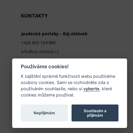
KONTAKTY
Jezdecké potřeby - Ráj ohlávek
+420 603 104 880
info@raj-ohlavek.cz
IČ: 61655066, DIČ: CZ 740601140
Používáme cookies!
K zajištění správné funkčnosti webu používáme
soubory cookies. Sami se rozhodněte zda s
používáním souhlasíte, nebo si
vyberte
, které
cookies můžeme používat.
Souhlasím a
Nepřijímám
přijímám