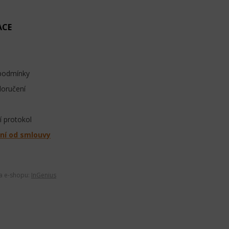
ACE
podmínky
doručení
 protokol
ní od smlouvy
ba e-shopu:
InGenius