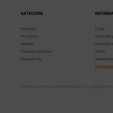
KATEGORIE
INFORM
Pro koně
O nás
Pro jezdce
Obchodní 
Ohlávky
Možnosti 
Pastevní sortiment
GDPR
Barevné sety
Reklamační
Odstoupe
Všechna práva vyhrazena ©
2026 Ráj-ohlávek.cz |
Cookies
, tvor