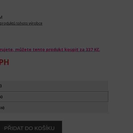
M
 produktů tohoto výrobce
rujete, můžete tento produkt koupit za
337 Kč
.
PH
)
s)
ks)