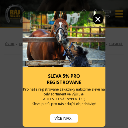
CZK
EUR
ÚVOD
-
KONĚ
-
OHLÁVKY A VODÍTKA
-
OHLÁVKY
-
NYLONOVÉ
-
KLASICKÉ
SLEVA 5% PRO
REGISTROVANÉ
Pro naše registrované zákazníky nabízíme slevu na
celý sortiment ve výši 5%.
A TO SE U NÁS VYPLATÍ ! :)
Sleva platí i pro následující objednávky!
VÍCE INFO...