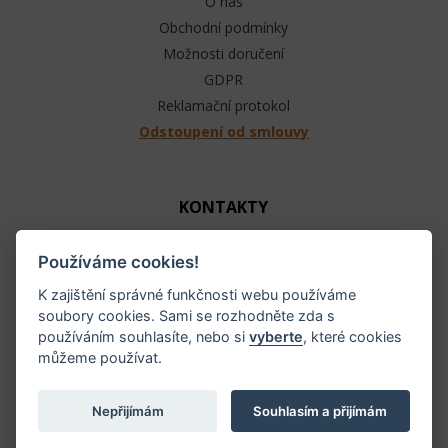
O nás
Obchodní podmínky
Možnosti doručení
GDPR
Reklamační protokol
Odstoupení od smlouvy
KONTAKTY
Jezdecké potřeby - Ráj ohlávek
Používáme cookies!
+420 603 104 880
info@raj-ohlavek.cz
K zajištění správné funkčnosti webu používáme
soubory cookies. Sami se rozhodněte zda s
IČ: 61655066, DIČ: CZ 740601140
používáním souhlasíte, nebo si
vyberte
, které cookies
můžeme používat.
Nepřijímám
Souhlasím a přijímám
Všechna práva vyhrazena ©
2026 Ráj-ohlávek.cz |
Cookies
, tvorba e-