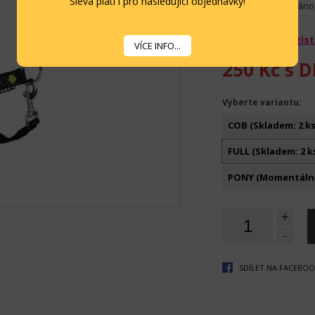
Sleva platí i pro následující objednávky!
Nastavitelný je i náno
Pokud se zaregist
VÍCE INFO...
250 Kč
s D
Vyberte variantu:
COB (Skladem: 2 ks
FULL (Skladem: 2 k
PONY (Momentáln
+
-
SDÍLET NA FACEBO