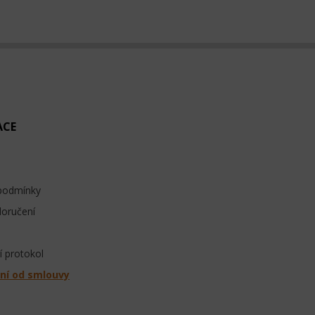
ACE
podmínky
doručení
 protokol
ní od smlouvy