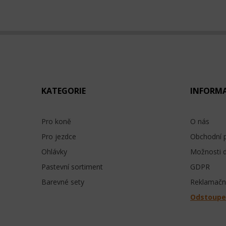
KATEGORIE
INFORM
Pro koně
O nás
Pro jezdce
Obchodní 
Ohlávky
Možnosti 
Pastevní sortiment
GDPR
Barevné sety
Reklamační
Odstoupe