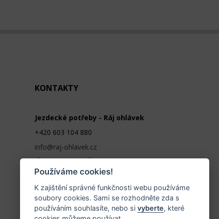
KONTAKTY
Jezdecké potřeby - Ráj ohlávek
+420 603 104 880
info@raj-ohlavek.cz
IČ: 61655066, DIČ: CZ 740601140
Používáme cookies!
K zajištění správné funkčnosti webu používáme
soubory cookies. Sami se rozhodněte zda s
používáním souhlasíte, nebo si
vyberte
, které
cookies můžeme používat.