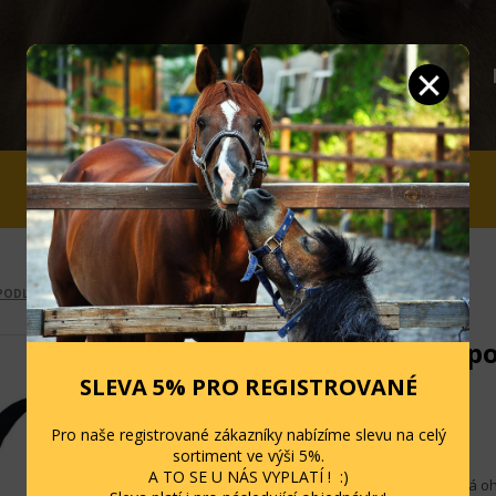
JEZDCI
STÁJ A OHRADA
SLEVY
PODLOŽENÉ
Ohlávka po
SLEVA 5% PRO REGISTROVANÉ
Kód: 03190201
Pro naše registrované zákazníky nabízíme slevu na celý
Skladem
sortiment ve výši 5%.
A TO SE U NÁS VYPLATÍ ! :)
Kvalitní, podložená o