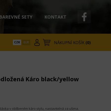
BAREVNÉ SETY
KONTAKT
NÁKUPNÍ KOŠÍK
(0)
CZK
EUR
dložená Káro black/yellow
hlávka v oblíbeném káro stylu, nastavitelná za ušima.