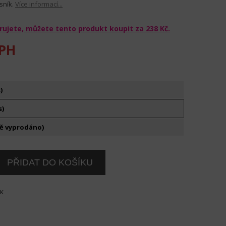
sník.
Více informací...
rujete, můžete tento produkt koupit za
238 Kč
.
PH
)
s)
ě vyprodáno)
OK