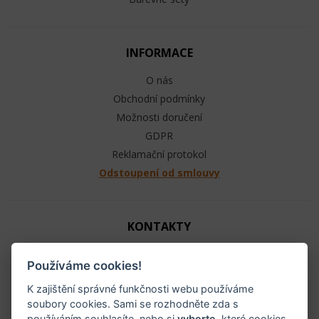
INFORMACE
O nás
Obchodní podmínky
Možnosti doručení
GDPR
Reklamační protokol
Odstoupení od smlouvy
KONTAKTY
Jezdecké potřeby - Ráj ohlávek
Používáme cookies!
+420 603 104 880
info@raj-ohlavek.cz
K zajištění správné funkčnosti webu používáme
soubory cookies. Sami se rozhodněte zda s
IČ: 61655066, DIČ: CZ 740601140
používáním souhlasíte, nebo si
vyberte
, které cookies