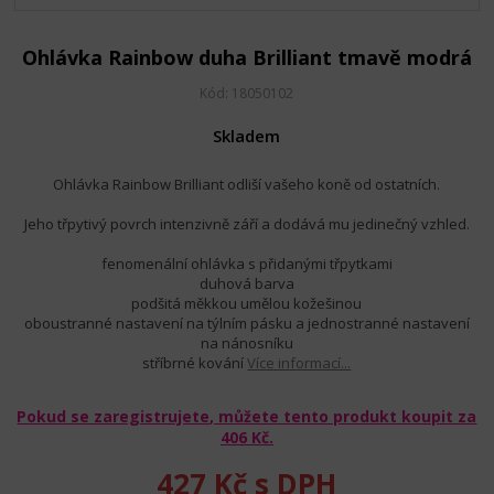
Ohlávka Rainbow duha Brilliant tmavě modrá
Kód: 18050102
Skladem
Ohlávka Rainbow Brilliant odliší vašeho koně od ostatních.
Jeho třpytivý povrch intenzivně září a dodává mu jedinečný vzhled.
fenomenální ohlávka s přidanými třpytkami
duhová barva
podšitá měkkou umělou kožešinou
oboustranné nastavení na týlním pásku a jednostranné nastavení
na nánosníku
stříbrné kování
Více informací...
Pokud se zaregistrujete, můžete tento produkt koupit za
406 Kč
.
427 Kč
s DPH