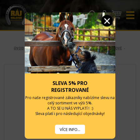
CZK
EUR
ÚVOD
-
KONĚ
-
OHLÁVKY A VODÍTKA
-
OHLÁVKY
-
NYLONOVÉ
-
PODLOŽENÉ - BERÁNKEM
SLEVA 5% PRO
REGISTROVANÉ
Pro naše registrované zákazníky nabízíme slevu na
celý sortiment ve výši 5%.
A TO SE U NÁS VYPLATÍ ! :)
Sleva platí i pro následující objednávky!
VÍCE INFO...