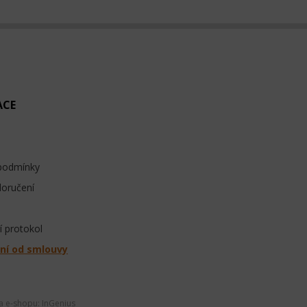
ACE
podmínky
doručení
 protokol
ní od smlouvy
ba e-shopu:
InGenius