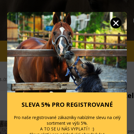
JEZDCI
STÁJ A OHRADA
SLEVY
E, ČELENKY, KŠILTOVKY
Pletená če
SLEVA 5% PRO REGISTROVANÉ
Kód: 01070541
Pro naše registrované zákazníky nabízíme slevu na celý
Skladem: 3 ks
sortiment ve výši 5%.
A TO SE U NÁS VYPLATÍ ! :)
Pletená čelenka s pod