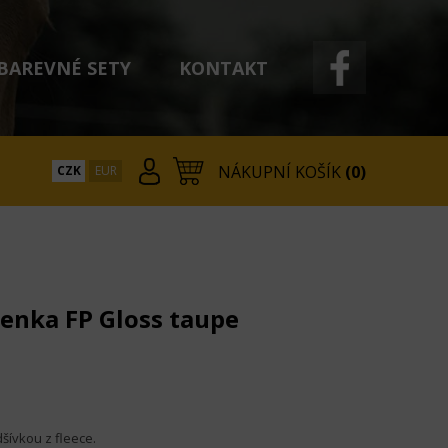
BAREVNÉ SETY
KONTAKT
NÁKUPNÍ KOŠÍK
(0)
CZK
EUR
lenka FP Gloss taupe
šívkou z fleece.