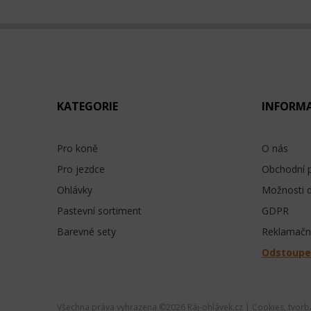
KATEGORIE
INFORM
Pro koně
O nás
Pro jezdce
Obchodní 
Ohlávky
Možnosti 
Pastevní sortiment
GDPR
Barevné sety
Reklamační
Odstoupe
Všechna práva vyhrazena ©
2026 Ráj-ohlávek.cz |
Cookies
, tvor