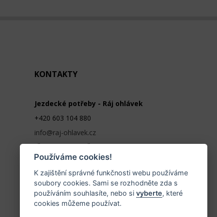
KONTAKTY
Jezdecké potřeby - Ráj ohlávek
+420 603 104 880
info@raj-ohlavek.cz
IČ: 61655066, DIČ: CZ 740601140
Používáme cookies!
K zajištění správné funkčnosti webu používáme
soubory cookies. Sami se rozhodněte zda s
používáním souhlasíte, nebo si
vyberte
, které
cookies můžeme používat.