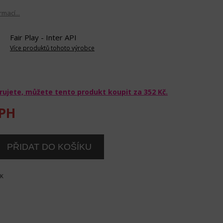
rmací...
Fair Play - Inter API
Více produktů tohoto výrobce
rujete, můžete tento produkt koupit za
352 Kč
.
PH
OK