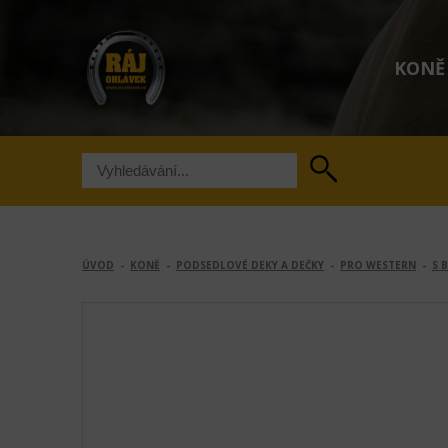
KONĚ
ÚVOD
-
KONĚ
-
PODSEDLOVÉ DEKY A DEČKY
-
PRO WESTERN
-
S 