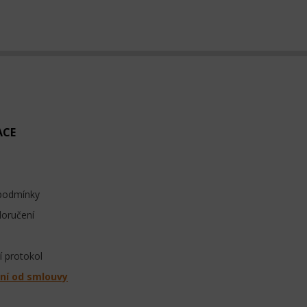
ACE
podmínky
doručení
 protokol
ní od smlouvy