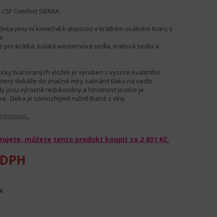
 CSF Comfort SIERRA
 deka jeny ní konečně k dispozici v krátkém oválném tvaru s
!
 pro krátká, kulatá westernová sedla, trailová sedla a
icky tvarovaných vložek je vyroben z vysoce kvalitního
terý dokáže do značné míry zabránit tlaku na sedlo .
ody jsou výrazně redukovány a hmotnost jezdce je
a . Deka je samozřejmě ručně tkaná z vlny.
informací...
rujete, můžete tento produkt koupit za
2 831 Kč
.
 DPH
OK