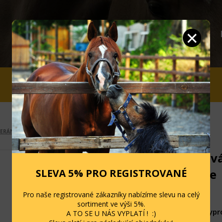
JEZDCI
STÁJ A OHRADA
SLEVY
BERÁNKEM
Podsedlová
royal blue
SLEVA 5% PRO REGISTROVANÉ
Kód: 250-300
Pro naše registrované zákazníky nabízíme slevu na celý
sortiment ve výši 5%.
Momentálně vypr
A TO SE U NÁS VYPLATÍ ! :)