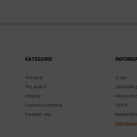
KATEGORIE
INFORM
Pro koně
O nás
Pro jezdce
Obchodní 
Ohlávky
Možnosti 
Pastevní sortiment
GDPR
Barevné sety
Reklamační
Odstoupe