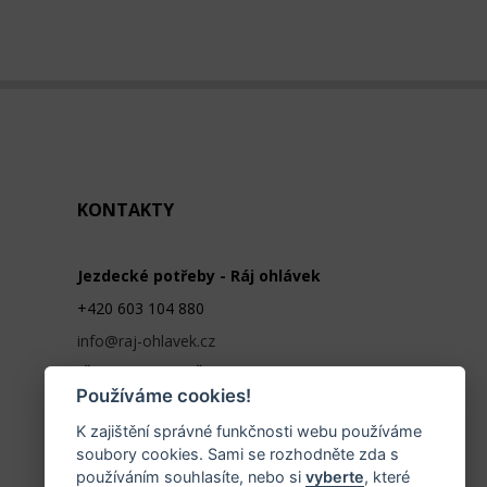
KONTAKTY
Jezdecké potřeby - Ráj ohlávek
+420 603 104 880
info@raj-ohlavek.cz
IČ: 61655066, DIČ: CZ 740601140
Používáme cookies!
K zajištění správné funkčnosti webu používáme
soubory cookies. Sami se rozhodněte zda s
používáním souhlasíte, nebo si
vyberte
, které