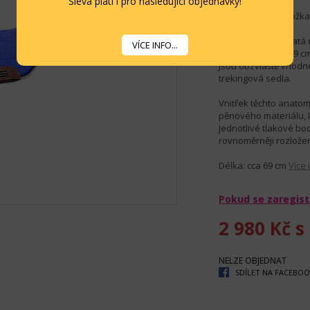
Sleva platí i pro následující objednávky!
Podsedlová podložka
Nejoblíbenější kulatá
VÍCE INFO...
délkou pouhých 69 cm
Jsou obzvláště vhodné
trekingová sedla.
Vnitřek těchto anatom
pěnového materiálu, k
Jednotlivé tlakové b
rovnoměrněji rozložen
Délka: cca 69 cm
Více 
Pokud se zaregist
2 980 Kč
s
NELZE OBJEDNAT
SDÍLET NA FACEBO