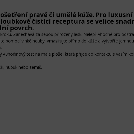
a ošetření pravé či umělé kůže. Pro luxus
loubkově čistící receptura se velice sna
ní povrch.
 kroku. Zanechává za sebou přirozený lesk. Nelepí. Vhodné pro odstra
ujte pomocí vlhké houby. Vmasírujte přímo do kůže a vytvořte jemno
í.
48hodinový test na malé ploše, která přijde do kontaktu s vaším ko
ži, nubuk nebo semiš.