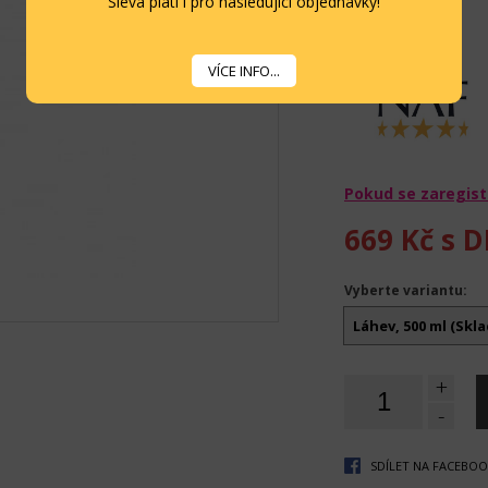
Sleva platí i pro následující objednávky!
Více informací...
VÍCE INFO...
Pokud se zaregist
669 Kč
s D
Vyberte variantu:
Láhev, 500 ml (Skl
+
-
SDÍLET NA FACEBO