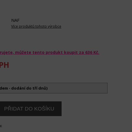
NAF
Více produktů tohoto výrobce
rujete, můžete tento produkt koupit za
636 Kč
.
PH
adem - dodání do tří dnů)
OK