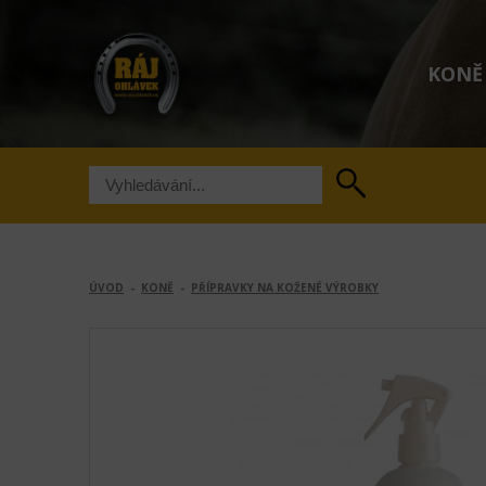
KONĚ
ÚVOD
-
KONĚ
-
PŘÍPRAVKY NA KOŽENÉ VÝROBKY