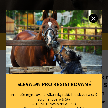
JEZDCI
STÁJ A OHRADA
SLEVY
Přípravek n
vybavení S
SLEVA 5% PRO REGISTROVANÉ
Condition
Pro naše registrované zákazníky nabízíme slevu na celý
sortiment ve výši 5%.
Skladem - dodání 
A TO SE U NÁS VYPLATÍ ! :)