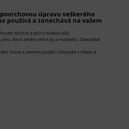
ní povrchovou úpravu veškerého
dno používá a zanechává na vašem
ňování nečistot a péči o hladkou kůži.
u pěnu, která zvedne nečistoty a mastnotu. Zanechává
něm. Pouze k zevnímu použití. Uchovejte v chladu a