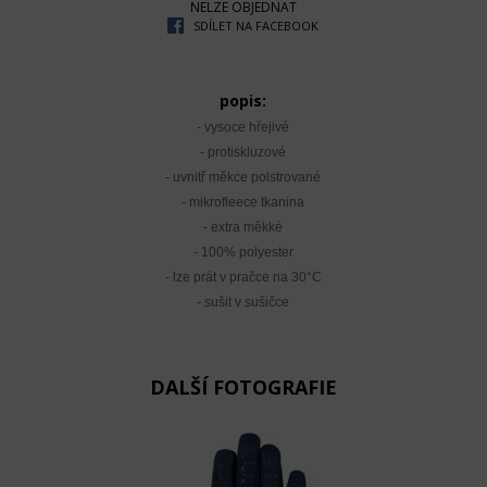
NELZE OBJEDNAT
SDÍLET NA FACEBOOK
popis:
- vysoce hřejivé
- protiskluzové
- uvnitř měkce polstrované
- mikrofleece tkanina
- extra měkké
- 100% polyester
- lze prát v pračce na 30°C
- sušit v sušičce
DALŠÍ FOTOGRAFIE