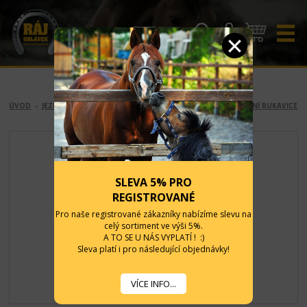
CZK
EUR
ÚVOD
-
JEZDCI
-
ANGLICKÉ VYBAVENÍ
-
RUKAVICE A ČEPICE
-
ZIMNÍ RUKAVICE
SLEVA 5% PRO
REGISTROVANÉ
Pro naše registrované zákazníky nabízíme slevu na
celý sortiment ve výši 5%.
A TO SE U NÁS VYPLATÍ ! :)
Sleva platí i pro následující objednávky!
VÍCE INFO...