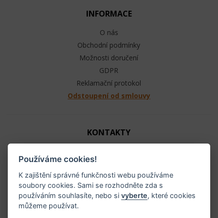
INFORMACE
O nás
Obchodní podmínky
Možnosti doručení
GDPR
Reklamační protokol
Odstoupení od smlouvy
KONTAKTY
Jezdecké potřeby - Ráj ohlávek
Používáme cookies!
+420 603 104 880
info@raj-ohlavek.cz
K zajištění správné funkčnosti webu používáme
soubory cookies. Sami se rozhodněte zda s
IČ: 61655066, DIČ: CZ 740601140
používáním souhlasíte, nebo si
vyberte
, které cookies
můžeme používat.