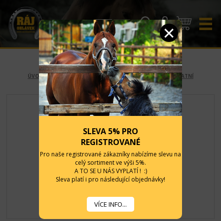
CZK
EUR
ÚVOD
-
STÁJ A OHRADA
-
VÝBAVA STÁJE
-
DRŽÁKY A OSTATNÍ
SLEVA 5% PRO
REGISTROVANÉ
Pro naše registrované zákazníky nabízíme slevu na
celý sortiment ve výši 5%.
A TO SE U NÁS VYPLATÍ ! :)
Sleva platí i pro následující objednávky!
VÍCE INFO...