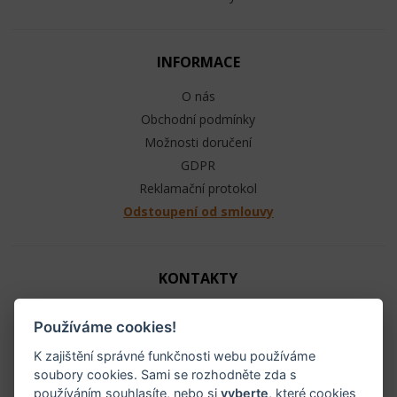
INFORMACE
O nás
Obchodní podmínky
Možnosti doručení
GDPR
Reklamační protokol
Odstoupení od smlouvy
KONTAKTY
Jezdecké potřeby - Ráj ohlávek
Používáme cookies!
+420 603 104 880
info@raj-ohlavek.cz
K zajištění správné funkčnosti webu používáme
soubory cookies. Sami se rozhodněte zda s
IČ: 61655066, DIČ: CZ 740601140
používáním souhlasíte, nebo si
vyberte
, které cookies