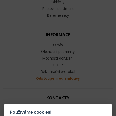
Ohlávky
Pastevní sortiment
Barevné sety
INFORMACE
O nás
Obchodní podmínky
Možnosti doručení
GDPR
Reklamační protokol
Odstoupení od smlouvy
KONTAKTY
Jezdecké potřeby - Ráj ohlávek
Používáme cookies!
+420 603 104 880