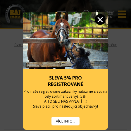
CZK
EUR
ÚVOD
-
KONĚ
-
UZDEČKY
-
PRO WESTERN
-
KLASICKÉ UZDEČKY
SLEVA 5% PRO
REGISTROVANÉ
Pro naše registrované zákazníky nabízíme slevu na
celý sortiment ve výši 5%.
A TO SE U NÁS VYPLATÍ ! :)
Sleva platí i pro následující objednávky!
VÍCE INFO...