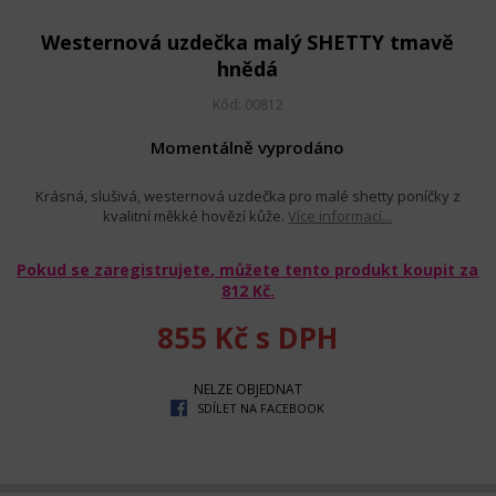
Westernová uzdečka malý SHETTY tmavě
hnědá
Kód: 00812
Momentálně vyprodáno
Krásná, slušivá, westernová uzdečka pro malé shetty poníčky z
kvalitní měkké hovězí kůže.
Více informací...
Pokud se zaregistrujete, můžete tento produkt koupit za
812 Kč
.
855 Kč
s DPH
NELZE OBJEDNAT
SDÍLET NA FACEBOOK