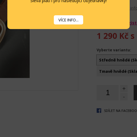
Sleva platí i pro následující objednávky!
Velikost: Full
Délka: 220cm
Více info
VÍCE INFO...
Pokud se zaregist
1 290 Kč
s
Vyberte variantu:
Středně hnědé (Sk
Tmavě hnědé (Skla
+
-
SDÍLET NA FACEBO