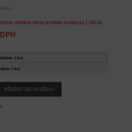
rmací...
rujete, můžete tento produkt koupit za
1 226 Kč
.
 DPH
ladem: 2 ks)
dem: 1 ks)
OK