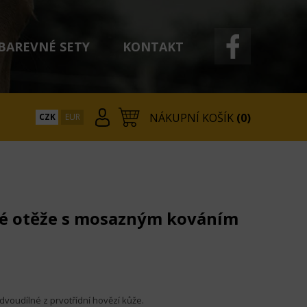
BAREVNÉ SETY
KONTAKT
NÁKUPNÍ KOŠÍK
(0)
CZK
EUR
é otěže s mosazným kováním
dvoudílné z prvotřídní hovězí kůže.