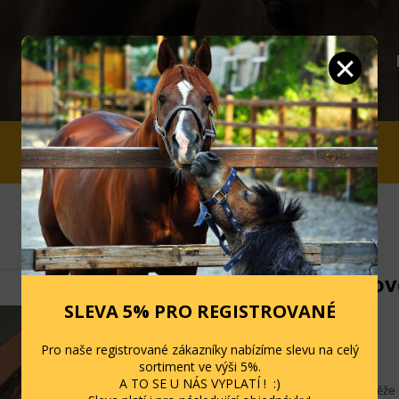
JEZDCI
STÁJ A OHRADA
SLEVY
Westernov
SLEVA 5% PRO REGISTROVANÉ
Kód: GVR329A
Pro naše registrované zákazníky nabízíme slevu na celý
Skladem
sortiment ve výši 5%.
A TO SE U NÁS VYPLATÍ ! :)
Kvalitní kožené otěže 