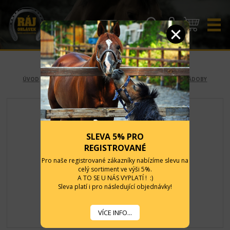
CZK
EUR
ÚVOD
-
STÁJ A OHRADA
-
VÝBAVA STÁJE
-
ŽLABY, VĚDRA, NÁDOBY
SLEVA 5% PRO
REGISTROVANÉ
Pro naše registrované zákazníky nabízíme slevu na
celý sortiment ve výši 5%.
A TO SE U NÁS VYPLATÍ ! :)
Sleva platí i pro následující objednávky!
VÍCE INFO...