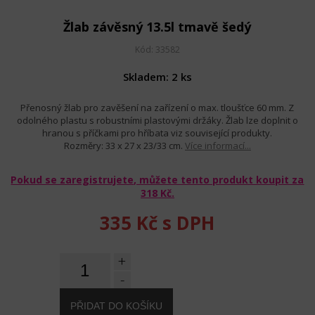
Žlab závěsný 13.5l tmavě šedý
Kód: 33582
Skladem: 2 ks
Přenosný žlab pro zavěšení na zařízení o max. tloušťce 60 mm. Z
odolného plastu s robustními plastovými držáky. Žlab lze doplnit o
hranou s příčkami pro hříbata viz související produkty.
Rozměry: 33 x 27 x 23/33 cm.
Více informací...
Pokud se zaregistrujete, můžete tento produkt koupit za
318 Kč
.
335 Kč
s DPH
+
-