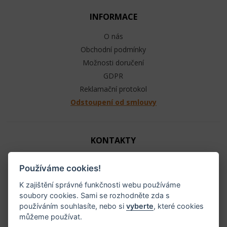
INFORMACE
O nás
Obchodní podmínky
Možnosti doručení
GDPR
Reklamační protokol
Odstoupení od smlouvy
KONTAKTY
Jezdecké potřeby - Ráj ohlávek
Používáme cookies!
+420 603 104 880
info@raj-ohlavek.cz
K zajištění správné funkčnosti webu používáme
soubory cookies. Sami se rozhodněte zda s
IČ: 61655066, DIČ: CZ 740601140
používáním souhlasíte, nebo si
vyberte
, které cookies
můžeme používat.