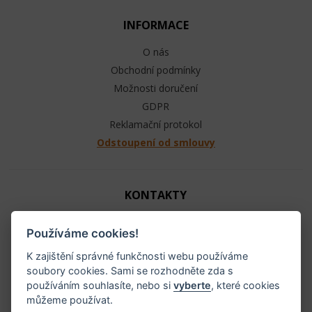
INFORMACE
O nás
Obchodní podmínky
Možnosti doručení
GDPR
Reklamační protokol
Odstoupení od smlouvy
KONTAKTY
Jezdecké potřeby - Ráj ohlávek
Používáme cookies!
+420 603 104 880
info@raj-ohlavek.cz
K zajištění správné funkčnosti webu používáme
soubory cookies. Sami se rozhodněte zda s
IČ: 61655066, DIČ: CZ 740601140
používáním souhlasíte, nebo si
vyberte
, které cookies
můžeme používat.