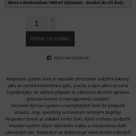
láhev s dávkovačem 1000 ml (Skladem - dodání do tří dnů)
+
-
SDÍLET NA FACEBOOK
Respirační systém koní je neustále ohrožován vnějšími faktory,
jako je vysoká koncentrace pylů, prachu a spor plísní ze sena
či podestýlky. Ve většině případů se záležitost dá řešit úpravou
způsobu krmení či managementu ustájení.
Nicméně dýchací systém u náchylnějších koní lze podpořit
stravou, resp. specificky sestaveným krmnými doplňky.
Respirator boost je unikátní směsí živin, které mohopu podpořit
imunitní systém sliznic dýchacího traktu a choulostivou tkáň
samotných plic. Respirator se doporučuje všem koním u kterých