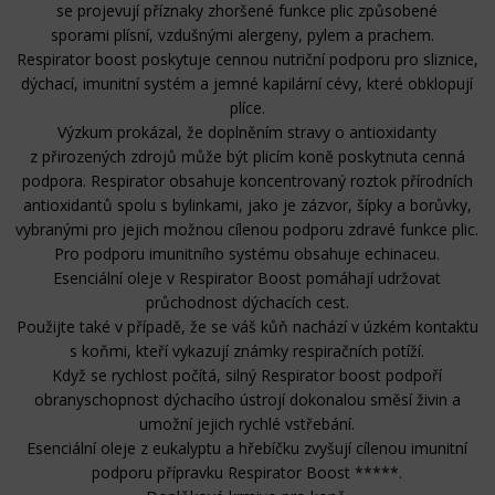
se projevují příznaky zhoršené funkce plic způsobené
sporami plísní, vzdušnými alergeny, pylem a prachem.
Respirator boost poskytuje cennou nutriční podporu pro sliznice,
dýchací, imunitní systém a jemné kapilární cévy, které obklopují
plíce.
Výzkum prokázal, že doplněním stravy o antioxidanty
z přirozených zdrojů může být plicím koně poskytnuta cenná
podpora. Respirator obsahuje koncentrovaný roztok přírodních
antioxidantů spolu s bylinkami, jako je zázvor, šípky a borůvky,
vybranými pro jejich možnou cílenou podporu zdravé funkce plic.
Pro podporu imunitního systému obsahuje echinaceu.
Esenciální oleje v Respirator Boost pomáhají udržovat
průchodnost dýchacích cest.
Použijte také v případě, že se váš kůň nachází v úzkém kontaktu
s koňmi, kteří vykazují známky respiračních potíží.
Když se rychlost počítá, silný Respirator boost podpoří
obranyschopnost dýchacího ústrojí dokonalou směsí živin a
umožní jejich rychlé vstřebání.
Esenciální oleje z eukalyptu a hřebíčku zvyšují cílenou imunitní
podporu přípravku Respirator Boost *****.