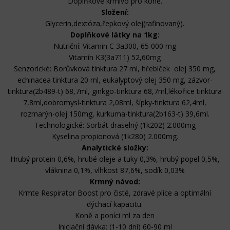
Doplňkové krmivo pro koně.
Složení:
Glycerin,dextóza,řepkový olej(rafinovaný).
Doplňkové látky na 1kg:
Nutriční: Vitamin C 3a300, 65 000 mg
Vitamín K3(3a711) 52,60mg
Senzorické: Borůvková tinktura 27 ml, hřebíček olej 350 mg,
echinacea tinktura 20 ml, eukalyptový olej 350 mg, zázvor-
tinktura(2b489-t) 68,7ml, ginkgo-tinktura 68,7ml,lékořice tinktura
7,8ml,dobromysl-tinktura 2,08ml, šípky-tinktura 62,4ml,
rozmarýn-olej 150mg, kurkuma-tinktura(2b163-t) 39,6ml.
Technologické: Sorbát draselný (1k202) 2.000mg
Kyselina propionová (1k280) 2.000mg.
Analytické složky:
Hrubý protein 0,6%, hrubé oleje a tuky 0,3%, hrubý popel 0,5%,
vláknina 0,1%, vlhkost 87,6%, sodík 0,03%
Krmný návod:
Krmte Respirator Boost pro čisté, zdravé plíce a optimální
dýchací kapacitu.
Koně a poníci ml za den
Iniciační dávka: (1-10 dní) 60-90 ml