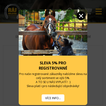
CZK
EUR
ÚVOD
-
KONĚ
-
KRMIVA,VÝŽIVA, LIZY, PAMLSKY
-
DÝCHÁNÍ
SLEVA 5% PRO
REGISTROVANÉ
Pro naše registrované zákazníky nabízíme slevu na
celý sortiment ve výši 5%.
A TO SE U NÁS VYPLATÍ ! :)
Sleva platí i pro následující objednávky!
VÍCE INFO...