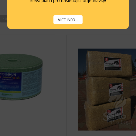
Sleva platí i pro následující objednávky!
NEJLEVNĚJŠÍ
NEJDRAŽŠÍ
PODLE NÁZVU
NOVINKY
VÍCE INFO...