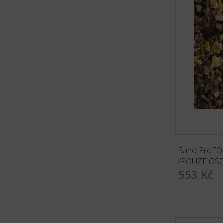
Sano ProEQU
/POUZE OS
553 Kč