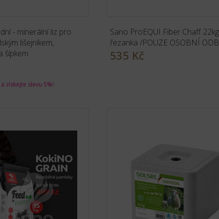
dní - minerální liz pro
Sano ProEQUI Fiber Chaff 22kg
ským lišejníkem,
řezanka /POUZE OSOBNÍ OD
a šípkem
535 Kč
a získejte slevu 5%!