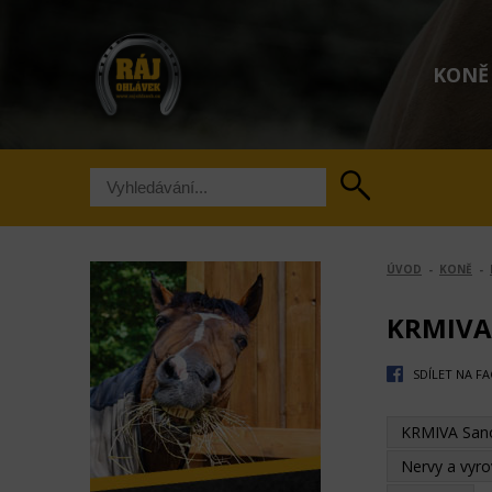
KONĚ
ÚVOD
-
KONĚ
-
KRMIVA,
SDÍLET NA F
KRMIVA Sano
Nervy a vyr