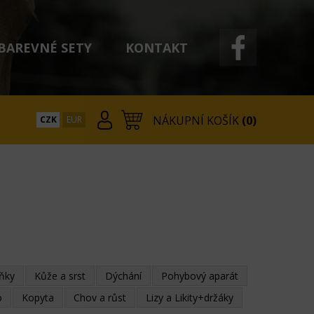
BAREVNÉ SETY
KONTAKT
NÁKUPNÍ KOŠÍK
(0)
CZK
EUR
lňky
Kůže a srst
Dýchání
Pohybový aparát
o
Kopyta
Chov a růst
Lizy a Likity+držáky