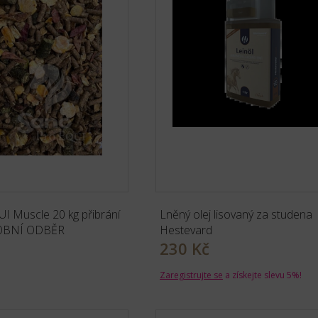
I Muscle 20 kg přibrání
Lněný olej lisovaný za studena
OBNÍ ODBĚR
Hestevard
230 Kč
Zaregistrujte se
a získejte slevu 5%!