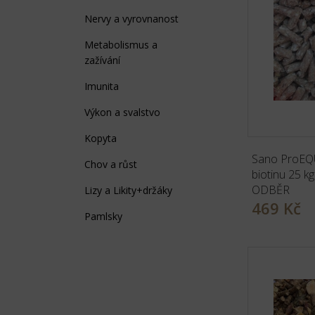
Nervy a vyrovnanost
Metabolismus a
zažívání
Imunita
Výkon a svalstvo
Kopyta
Sano ProEQU
Chov a růst
biotinu 25 
ODBĚR
Lizy a Likity+držáky
469 Kč
Pamlsky