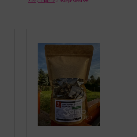
Zaregistrujte se
a získejte slevu 5%!