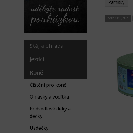
Pamlsky
DOPORUČUJEME
Stáj a ohrada
Jezdci
Koně
Čištění pro koně
Ohlávky a vodítka
Podsedlové deky a
dečky
Uzdečky