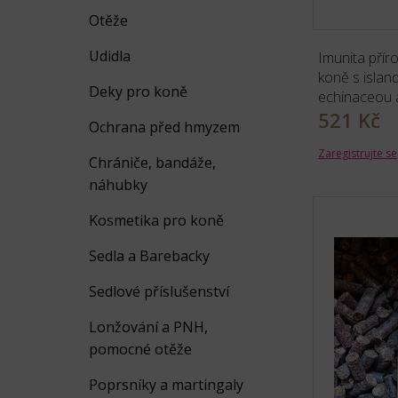
Otěže
Udidla
Imunita příro
koně s island
Deky pro koně
echinaceou 
521 Kč
Ochrana před hmyzem
Zaregistrujte se
Chrániče, bandáže,
náhubky
Kosmetika pro koně
Sedla a Barebacky
Sedlové příslušenství
Lonžování a PNH,
pomocné otěže
Poprsníky a martingaly