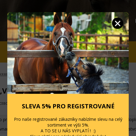
JEZDCI
STÁJ A OHRADA
SLEVY
KRMIVA,VÝŽIVA, LIZY, PAMLSKY
VÝŽIVA, LIZY, PAMLSKY
ACEBOOK
SLEVA 5% PRO REGISTROVANÉ
Pro naše registrované zákazníky nabízíme slevu na celý
 pro Equi
Tekuté bylinky
Bylinky
Vitamíny a minerální dop
sortiment ve výši 5%.
ovnanost
Metabolismus a zažívání
Imunita
Výkon a svalstv
A TO SE U NÁS VYPLATÍ ! :)