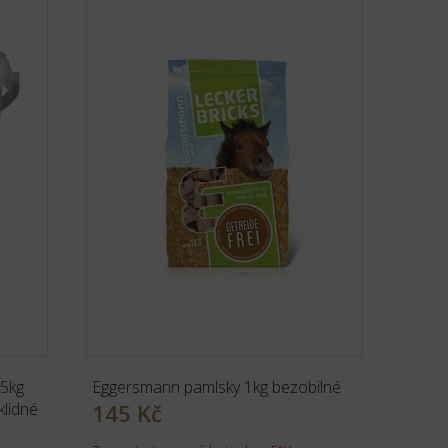
5kg
Eggersmann pamlsky 1kg bezobilné
klidné
145 Kč