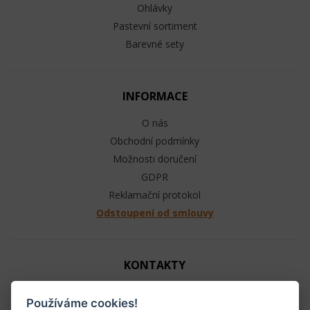
Ohlávky
Pastevní sortiment
Barevné sety
INFORMACE
O nás
Obchodní podmínky
Možnosti doručení
GDPR
Reklamační protokol
Odstoupení od smlouvy
KONTAKTY
Jezdecké potřeby - Ráj ohlávek
Používáme cookies!
+420 603 104 880