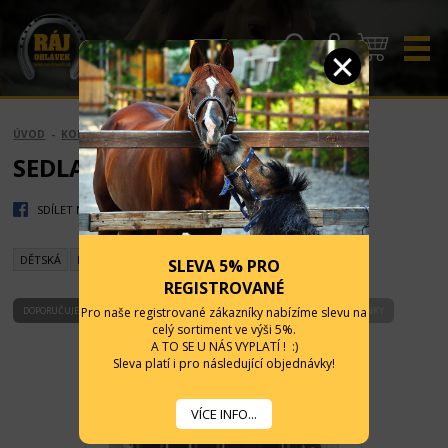
CZK
EUR
ÚVOD
-
KONĚ
-
SEDLA A BAREBACKY
SEDLA A BAREBACKY
SDÍLET NA FACEBOOK
DĚTSKÁ
BAREBACKY / PADY
SLEVA 5% PRO
REGISTROVANÉ
Pro naše registrované zákazníky nabízíme slevu na
DOPORUČUJEME
NEJLEVNĚJŠÍ
NEJDRAŽŠÍ
PODLE NÁZVU
NOVINKY
celý sortiment ve výši 5%.
A TO SE U NÁS VYPLATÍ ! :)
Sleva platí i pro následující objednávky!
VÍCE INFO...