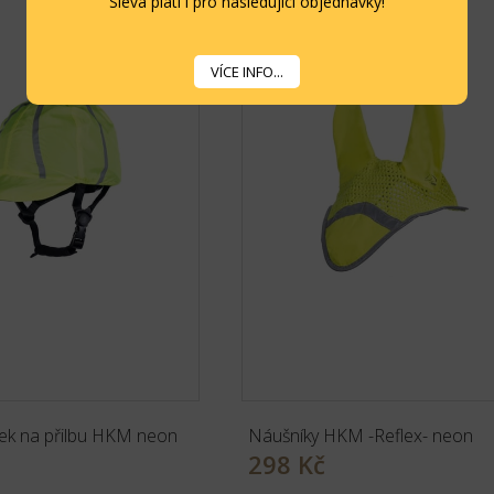
Sleva platí i pro následující objednávky!
VÍCE INFO...
lek na přilbu HKM neon
Náušníky HKM -Reflex- neon
298 Kč