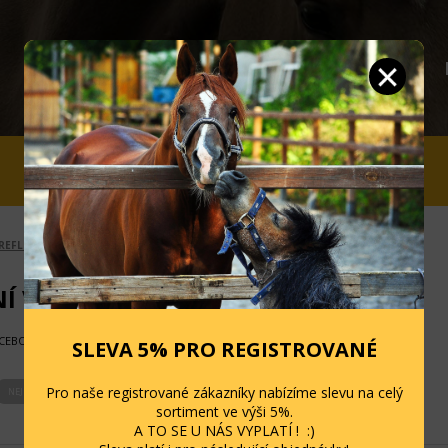
JEZDCI
STÁJ A OHRADA
SLEVY
REFLEXNÍ VYBAVENÍ
NÍ VYBAVENÍ
ACEBOOK
SLEVA 5% PRO REGISTROVANÉ
Pro naše registrované zákazníky nabízíme slevu na celý
NEJLEVNĚJŠÍ
NEJDRAŽŠÍ
PODLE NÁZVU
NOVINKY
sortiment ve výši 5%.
A TO SE U NÁS VYPLATÍ ! :)