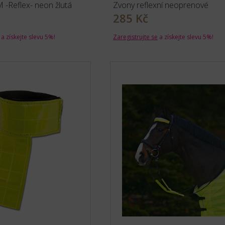
 -Reflex- neon žlutá
Zvony reflexní neoprenové
285 Kč
a získejte slevu 5%!
Zaregistrujte se
a získejte slevu 5%!