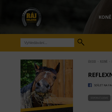
KONĚ
ÚVOD
-
KONĚ
-
REFLEX
SDÍLET NA F
DOPORUČUJEME