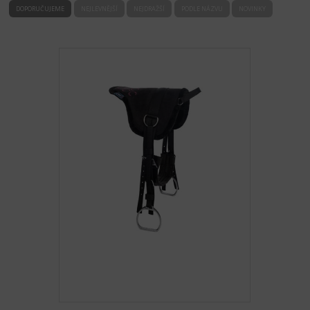
DOPORUČUJEME
NEJLEVNĚJŠÍ
NEJDRAŽŠÍ
PODLE NÁZVU
NOVINKY