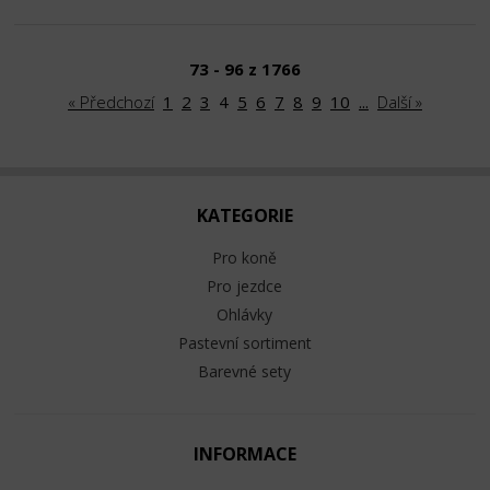
73 - 96 z 1766
« Předchozí
1
2
3
4
5
6
7
8
9
10
...
Další »
KATEGORIE
Pro koně
Pro jezdce
Ohlávky
Pastevní sortiment
Barevné sety
INFORMACE