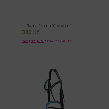
Taška na čištění růžovo/šedá
380 Kč
Zaregistrujte se
a získejte slevu 5%!