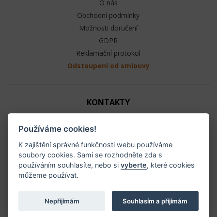
O nás
Obchodní podmínky
Možnosti doručení
GDPR
Reklamační protokol
Odstoupení od smlouvy
KONTAKTY
Jezdecké potřeby - Ráj ohlávek
Používáme cookies!
+420 603 104 880
info@raj-ohlavek.cz
K zajištění správné funkčnosti webu používáme
soubory cookies. Sami se rozhodněte zda s
IČ: 61655066, DIČ: CZ 740601140
používáním souhlasíte, nebo si
vyberte
, které cookies
můžeme používat.
Nepřijímám
Souhlasím a přijímám
Všechna práva vyhrazena ©
2026 Ráj-ohlávek.cz |
Cookies
, tvorba e-