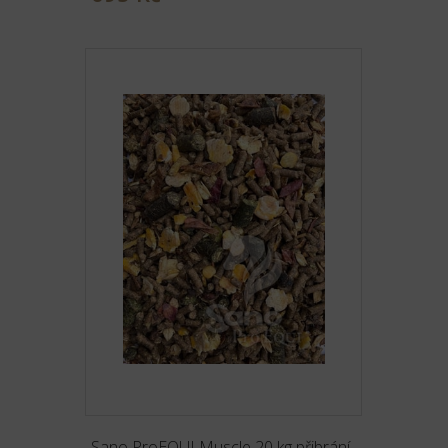
Sano ProEQUI Muscle 20 kg přibrání