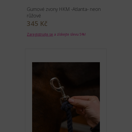
Gumové zvony HKM -Atlanta- neon
růžové
345 Kč
Zaregistrujte se
a získejte slevu 5%!