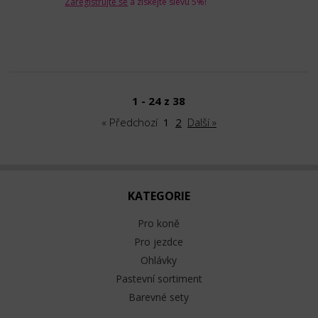
Zaregistrujte se
a získejte slevu 5%!
1 - 24 z 38
« Předchozí
1
2
Další »
KATEGORIE
Pro koně
Pro jezdce
Ohlávky
Pastevní sortiment
Barevné sety