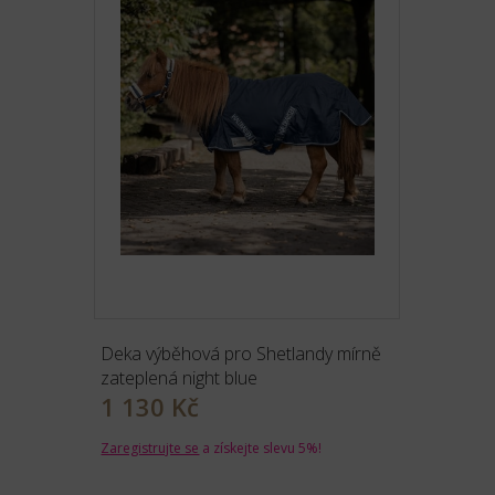
Deka výběhová pro Shetlandy mírně
zateplená night blue
1 130 Kč
Zaregistrujte se
a získejte slevu 5%!