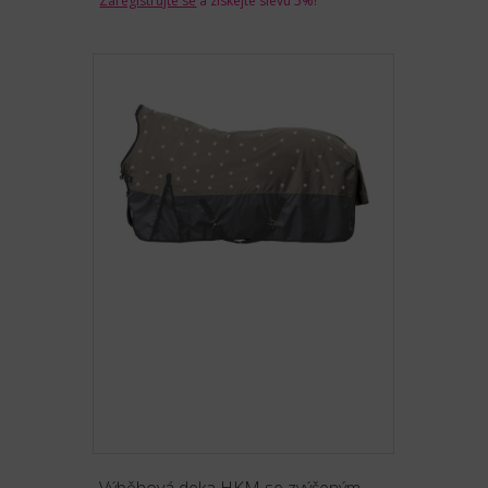
Zaregistrujte se
a získejte slevu 5%!