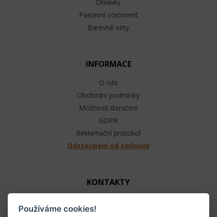
Ohlávky
Pastevní sortiment
Barevné sety
INFORMACE
O nás
Obchodní podmínky
Možnosti doručení
GDPR
Reklamační protokol
Odstoupení od smlouvy
KONTAKTY
Jezdecké potřeby - Ráj ohlávek
Používáme cookies!
+420 603 104 880