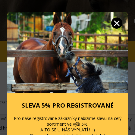
JEZDCI
STÁJ A OHRADA
SLEVY
ACEBOOK
SLEVA 5% PRO REGISTROVANÉ
Pro naše registrované zákazníky nabízíme slevu na celý
koně
Ohlávky a vodítka
Podsedlové deky a dečky
Uzdečky
sortiment ve výši 5%.
ed hmyzem
Chrániče, bandáže, náhubky
Kosmetika pro koně
A TO SE U NÁS VYPLATÍ ! :)