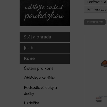
Lonžování a
Krmiva,výživa
DOPORUČUJEME
Stáj a ohrada
Jezdci
Koně
Čištění pro koně
Ohlávky a vodítka
Podsedlové deky a
dečky
Uzdečky