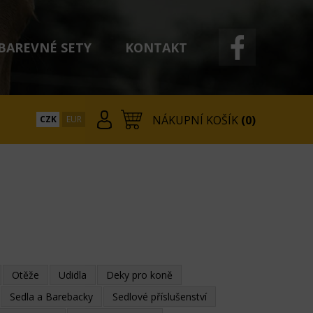
BAREVNÉ SETY
KONTAKT
NÁKUPNÍ KOŠÍK
(0)
CZK
EUR
Otěže
Udidla
Deky pro koně
Sedla a Barebacky
Sedlové příslušenství