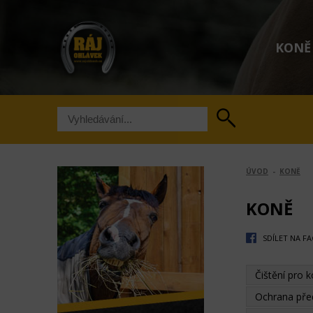
KONĚ
ÚVOD
-
KONĚ
KONĚ
SDÍLET NA F
Čištění pro 
Ochrana př