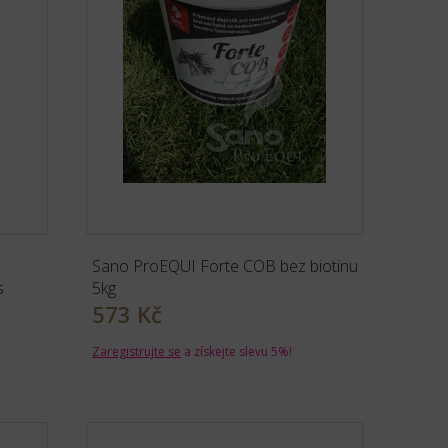
Sano ProEQUI Forte COB bez biotinu
s
5kg
573 Kč
Zaregistrujte se
a získejte slevu 5%!