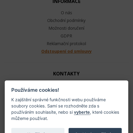
INFORMACE
O nás
Obchodní podmínky
Možnosti doručení
GDPR
Reklamační protokol
Odstoupení od smlouvy
KONTAKTY
Jezdecké potřeby - Ráj ohlávek
Používáme cookies!
+420 603 104 880
info@raj-ohlavek.cz
K zajištění správné funkčnosti webu používáme
soubory cookies. Sami se rozhodněte zda s
IČ: 61655066, DIČ: CZ 740601140
používáním souhlasíte, nebo si
vyberte
, které cookies
můžeme používat.