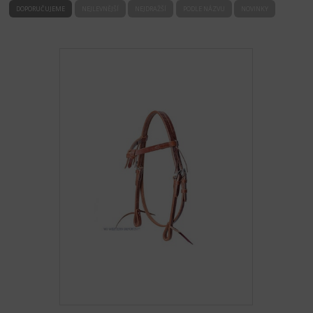
DOPORUČUJEME
NEJLEVNĚJŠÍ
NEJDRAŽŠÍ
PODLE NÁZVU
NOVINKY