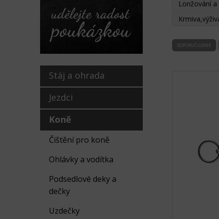
Lonžování a
Krmiva,výživa
DOPORUČUJEME
Stáj a ohrada
Jezdci
Koně
Čištění pro koně
Ohlávky a vodítka
Podsedlové deky a
dečky
Uzdečky