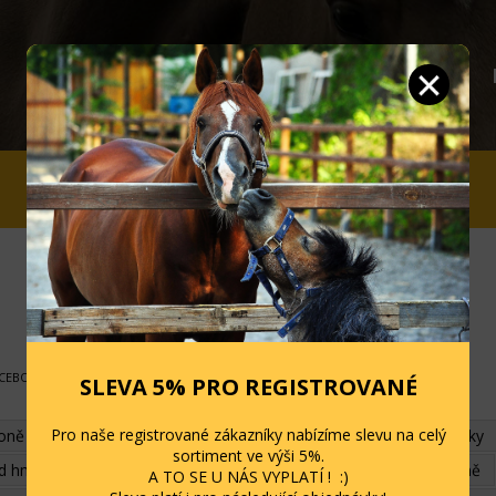
JEZDCI
STÁJ A OHRADA
SLEVY
ACEBOOK
SLEVA 5% PRO REGISTROVANÉ
Pro naše registrované zákazníky nabízíme slevu na celý
koně
Ohlávky a vodítka
Podsedlové deky a dečky
Uzdečky
sortiment ve výši 5%.
ed hmyzem
Chrániče, bandáže, náhubky
Kosmetika pro koně
A TO SE U NÁS VYPLATÍ ! :)