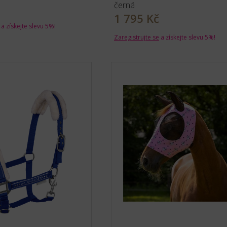
černá
1 795 Kč
a získejte slevu 5%!
Zaregistrujte se
a získejte slevu 5%!