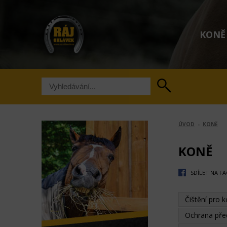
KONĚ
ÚVOD
-
KONĚ
KONĚ
SDÍLET NA F
Čištění pro 
Ochrana př