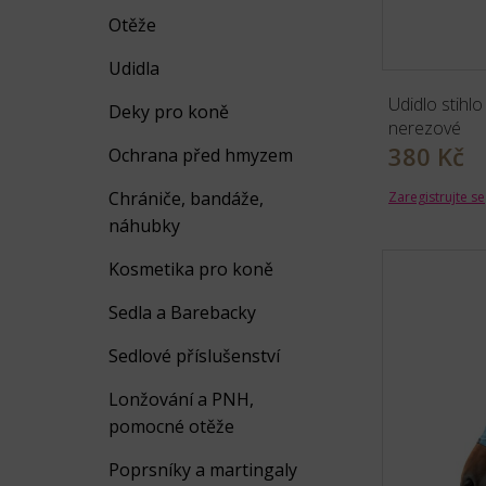
Otěže
Udidla
Udidlo stihl
Deky pro koně
nerezové
380 Kč
Ochrana před hmyzem
Chrániče, bandáže,
Zaregistrujte se
náhubky
Kosmetika pro koně
Sedla a Barebacky
Sedlové příslušenství
Lonžování a PNH,
pomocné otěže
Poprsníky a martingaly