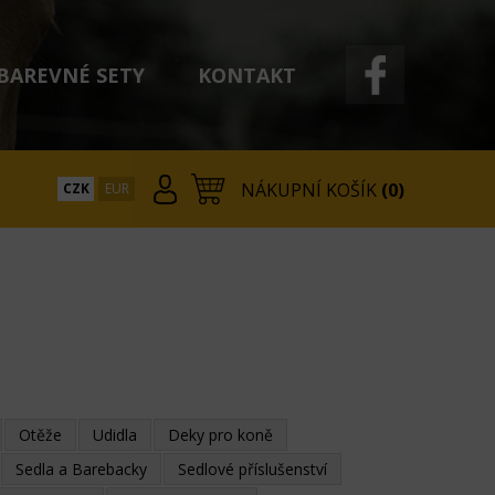
BAREVNÉ SETY
KONTAKT
NÁKUPNÍ KOŠÍK
(0)
CZK
EUR
Otěže
Udidla
Deky pro koně
Sedla a Barebacky
Sedlové příslušenství